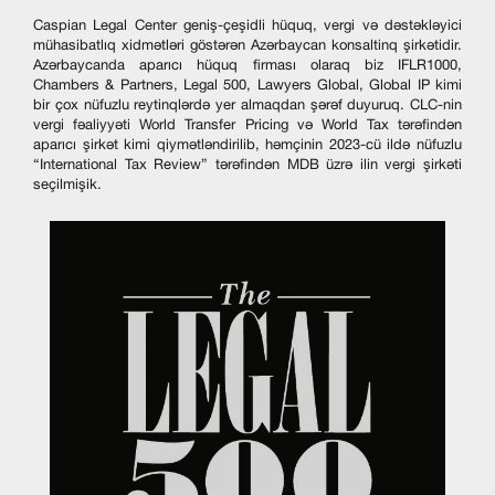
Caspian Legal Center geniş-çeşidli hüquq, vergi və dəstəkləyici
mühasibatlıq xidmətləri göstərən Azərbaycan konsaltinq şirkətidir.
Azərbaycanda aparıcı hüquq firması olaraq biz IFLR1000,
Chambers & Partners, Legal 500, Lawyers Global, Global IP kimi
bir çox nüfuzlu reytinqlərdə yer almaqdan şərəf duyuruq. CLC-nin
vergi fəaliyyəti World Transfer Pricing və World Tax tərəfindən
aparıcı şirkət kimi qiymətləndirilib, həmçinin 2023-cü ildə nüfuzlu
“International Tax Review” tərəfindən MDB üzrə ilin vergi şirkəti
seçilmişik.