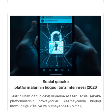
Sosial şəbəkə
platformalarının hüquqi tənzimlənməsi (2026
qanunvericilk dəyişiklikləri)
Təklif olunan qanun dəyişikliklərinə əsasən, sosial şəbəkə
platformalarının provayderləri Azərbaycanda hüquqi
mövcudluğu (filial və ya nümayəndəlik) olmalı, ...