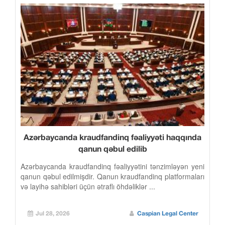
Azərbaycanda kraudfandinq fəaliyyəti haqqında
qanun qəbul edilib
Azərbaycanda kraudfandinq fəaliyyətini tənzimləyən yeni
qanun qəbul edilmişdir. Qanun kraudfandinq platformaları
və layihə sahibləri üçün ətraflı öhdəliklər ...
Jul 28, 2026
Caspian Legal Center