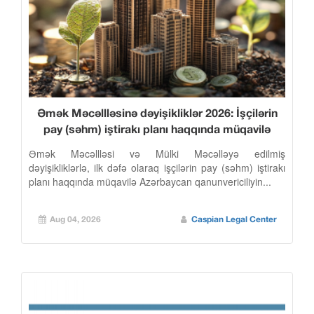
Əmək Məcəllləsinə dəyişikliklər 2026: İşçilərin
pay (səhm) iştirakı planı haqqında müqavilə
Əmək Məcəllləsi və Mülki Məcəlləyə edilmiş
dəyişikliklərlə, ilk dəfə olaraq işçilərin pay (səhm) iştirakı
planı haqqında müqavilə Azərbaycan qanunvericiliyin...
Aug 04, 2026
Caspian Legal Center