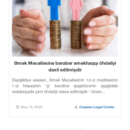
Əmək Məcəlləsinə bərabər əməkhaqqı öhdəliyi
daxil edilmişdir
Dəyişikliyə əsasən, Əmək Məcəlləsinin 12-ci maddəsinin
1-ci hissəsinin “g” bəndinə işəgötürənin aşağıdakı
redaksiyada yeni öhdəliyi əlavə edilmişdir: “cinsin...
May 13, 2026
Caspian Legal Center