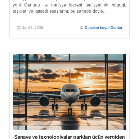
yeni Qanunu ilə maliyyə icarəsi fəaliyyətinin hüquqi,
təşkilati və iqtisadi əsaslarını, bu sahədə dövlə...
Jul 08, 2026
Caspian Legal Center
Sənaye və texnologiyalar parkları üçün vergidən