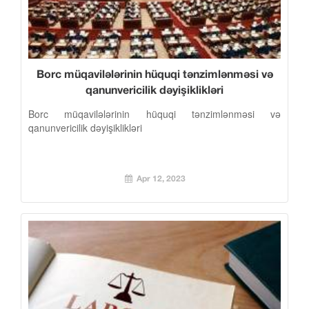
Borc müqavilələrinin hüquqi tənzimlənməsi və
qanunvericilik dəyişiklikləri
Borc müqavilələrinin hüquqi tənzimlənməsi və
qanunvericilik dəyişiklikləri
Apr 12, 2023