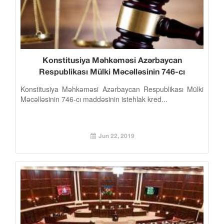
Konstitusiya Məhkəməsi Azərbaycan
Respublikası Mülki Məcəlləsinin 746-cı
maddəsinin istehlak kreditlərinə tətbiqinin
Konstitusiya Məhkəməsi Azərbaycan Respublikası Mülki
mümkünlüyünü şərh edib
Məcəlləsinin 746-cı maddəsinin istehlak kred...
Jun 22, 2019