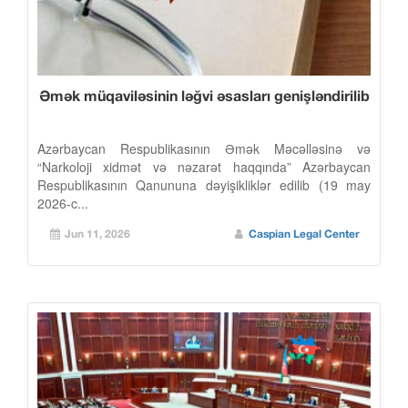
Əmək müqaviləsinin ləğvi əsasları genişləndirilib
Azərbaycan Respublikasının Əmək Məcəlləsinə və
“Narkoloji xidmət və nəzarət haqqında” Azərbaycan
Respublikasının Qanununa dəyişikliklər edilib (19 may
2026-c...
Jun 11, 2026
Caspian Legal Center