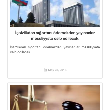
İşsizlikdən sığortanı ödəməkdən yayınanlar
məsuliyyətə cəlb ediləcək.
İşsizlikdən sığortanı ödəməkdən yayınanlar məsuliyyətə
cəlb ediləcək.
May 23, 2018