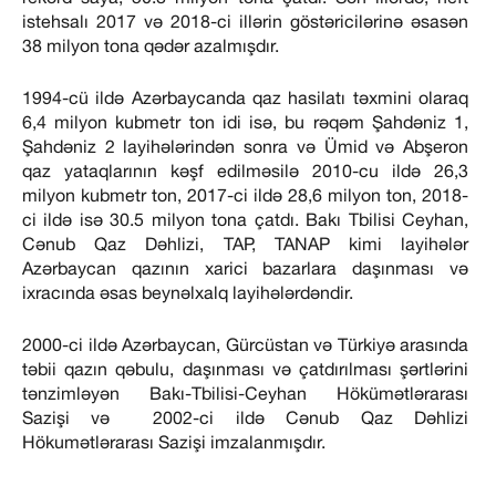
istehsalı 2017 və 2018-ci illərin göstəricilərinə əsasən
38 milyon tona qədər azalmışdır.
1994-cü ildə Azərbaycanda qaz hasilatı təxmini olaraq
6,4 milyon kubmetr ton idi isə, bu rəqəm Şahdəniz 1,
Şahdəniz 2 layihələrindən sonra və Ümid və Abşeron
qaz yataqlarının kəşf edilməsilə 2010-cu ildə 26,3
milyon kubmetr ton, 2017-ci ildə 28,6 milyon ton, 2018-
ci ildə isə 30.5 milyon tona çatdı. Bakı Tbilisi Ceyhan,
Cənub Qaz Dəhlizi, TAP, TANAP kimi layihələr
Azərbaycan qazının xarici bazarlara daşınması və
ixracında əsas beynəlxalq layihələrdəndir.
2000-ci ildə Azərbaycan, Gürcüstan və Türkiyə arasında
təbii qazın qəbulu, daşınması və çatdırılması şərtlərini
tənzimləyən Bakı-Tbilisi-Ceyhan Hökümətlərarası
Sazişi və 2002-ci ildə Cənub Qaz Dəhlizi
Hökumətlərarası Sazişi imzalanmışdır.