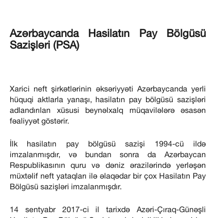
Azərbaycanda Hasilatın Pay Bölgüsü
Sazişləri (PSA)
Xarici neft şirkətlərinin əksəriyyəti Azərbaycanda yerli
hüquqi aktlarla yanaşı, hasilatın pay bölgüsü sazişləri
adlandırılan xüsusi beynəlxalq müqavilələrə əsasən
fəaliyyət göstərir.
İlk hasilatın pay bölgüsü sazişi 1994-cü ildə
imzalanmışdır, və bundan sonra da Azərbaycan
Respublikasının quru və dəniz ərazilərində yerləşən
müxtəlif neft yataqları ilə əlaqədar bir çox Hasilatın Pay
Bölgüsü sazişləri imzalanmışdır.
14 sentyabr 2017-ci il tarixdə Azəri-Çıraq-Günəşli