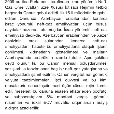
2009-cu ildə Parlament tərəfindən İxrac yönümlü Neft-
Qaz Əməliyyatları üzrə Xüsusi İqtisadi Rejimin tətbiqi
haqqında Qanun qəbul edildi. İlk 15 il müddətində qəbul
edilən Qanunda, Azərbaycan ərazilərindən kənarda
ixrac yönümlü neft-qaz əməliyyatları üçün xüsusi
qaydalar nəzərdə tutulmuşdur. İxrac yönümlü neft-qaz
əməliyyatı dedikdə, Azərbaycan ərazilərindən və Xəzər
dənizinin ərazi sularından kənarda neft-qaz
əməliyyatları, habelə bu əməliyyatlarla əlaqəli işlərin
görülməsi, xidmətlərin göstərilməsi və malların
Azərbaycanda tədarükü nəzərdə tutulur. Açıq şəkildə
qeyd olunur ki, bu Qanun məhsul bölüşdürülməsi
sazişləri ilə tənzimlənən heç bir neft-qaz yataqlarına və
əməliyyatlara şamil edilmir. Qanun vergitutma, gömrük,
valyuta tənzimləmələri, işçi qüvvəsi və bu kimi
məsələlərin sənədləşdirilməsi üçün xüsusi rejim təmin
edir, məsələn: bu qanuna əsasən əhatə edən podratçı
və subpodratçılara 5% mənfəət vergisi, gömrük
rüsumları və idxal ƏDV müvafiq orqanlardan arayış
aldıqda azad edilir.