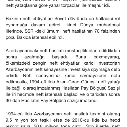
neft yataqlarına görə yanar torpaqları ilə məşhur idi.
Bakının neft ehtiyatları Sovet dövründə də həllədici rol
oynamağa davam edirdi. İkinci Dünya müharibəsi
illərində, SSRİ-dəki ümumi neft hasilatının 70 faizindən
çoxu Bakıda istehsal edilirdi.
Azərbaycandakı neft hasilatı müstəqillik elan edildikdən
sonra azalmağa başladı. Buna baxmayaraq,
ölkəmizdəki zəngin neft ehtiyatları xarici investorları
Azərbaycanın neft sənayesinə investisiya qoymağa cəlb
edirdi. Neft sənayesinə xarici sərmayələrin cəlb
edilməsilə, 1994-cü ildə Azəri-Çıraq-Günəşli neft yatağı
ilə bağlı olaraq imzalanmış Hasilatın Pay Bölgüsü Sazişi
ilə iri həcmdə neft istehsalı başladı və o tarixdən sonra
30-dan Hasilatın Pay Bölgüsü sazişi imalandı.
1994-cü ildə Azərbaycanın neft hasilatı təxmini olaraq
9,5 milyon ton təşkil etsə də 2010-cu ildə bu hədd
rekord saya, 50.8 milyon tona çatdı. Son illərdə, neft