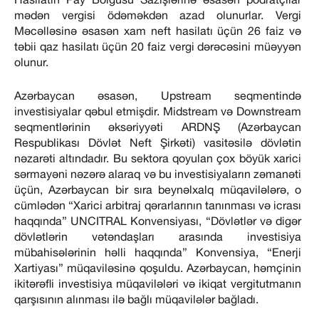
mədən vergisi ödəməkdən azad olunurlar. Vergi
Məcəlləsinə əsasən xam neft hasilatı üçün 26 faiz və
təbii qaz hasilatı üçün 20 faiz vergi dərəcəsini müəyyən
olunur.
Azərbaycan əsasən, Upstream seqmentində
investisiyalar qəbul etmişdir. Midstream və Downstream
seqmentlərinin əksəriyyəti ARDNŞ (Azərbaycan
Respublikası Dövlət Neft Şirkəti) vasitəsilə dövlətin
nəzarəti altındadır. Bu sektora qoyulan çox böyük xarici
sərmayəni nəzərə alaraq və bu investisiyaların zəmanəti
üçün, Azərbaycan bir sıra beynəlxalq müqavilələrə, o
cümlədən “Xarici arbitraj qərarlarının tanınması və icrası
haqqında” UNCITRAL Konvensiyası, “Dövlətlər və digər
dövlətlərin vətəndaşları arasında investisiya
mübahisələrinin həlli haqqında” Konvensiya, “Enerji
Xartiyası” müqaviləsinə qoşuldu. Azərbaycan, həmçinin
ikitərəfli investisiya müqavilələri və ikiqat vergitutmanın
qarşısının alınması ilə bağlı müqavilələr bağladı.