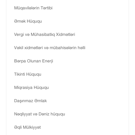
Müqavilələrin Tərtibi
Əmək Hüququ
Vergi və Mühasibatlıq Xidmətləri
Vəkil xidmətləri və mübahisələrin həlli
Bərpa Olunan Enerji
Tikinti Hüququ
Miqrasiya Hüququ
Daşınmaz Əmlak
Nəqliyyat və Dəniz hüququ
Əqli Mülkiyyət