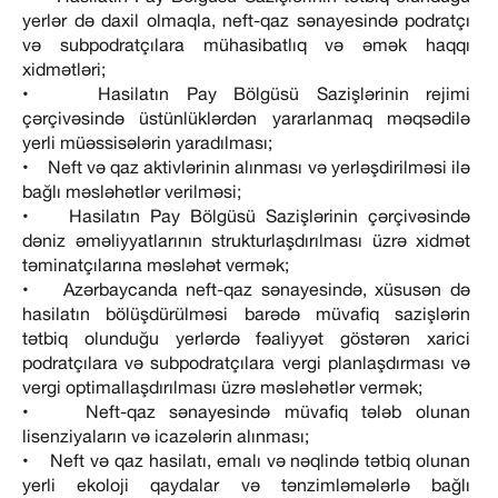
yerlər də daxil olmaqla, neft-qaz sənayesində podratçı
və subpodratçılara mühasibatlıq və əmək haqqı
xidmətləri;
• Hasilatın Pay Bölgüsü Sazişlərinin rejimi
çərçivəsində üstünlüklərdən yararlanmaq məqsədilə
yerli müəssisələrin yaradılması;
• Neft və qaz aktivlərinin alınması və yerləşdirilməsi ilə
bağlı məsləhətlər verilməsi;
• Hasilatın Pay Bölgüsü Sazişlərinin çərçivəsində
dəniz əməliyyatlarının strukturlaşdırılması üzrə xidmət
təminatçılarına məsləhət vermək;
• Azərbaycanda neft-qaz sənayesində, xüsusən də
hasilatın bölüşdürülməsi barədə müvafiq sazişlərin
tətbiq olunduğu yerlərdə fəaliyyət göstərən xarici
podratçılara və subpodratçılara vergi planlaşdırması və
vergi optimallaşdırılması üzrə məsləhətlər vermək;
• Neft-qaz sənayesində müvafiq tələb olunan
lisenziyaların və icazələrin alınması;
• Neft və qaz hasilatı, emalı və nəqlində tətbiq olunan
yerli ekoloji qaydalar və tənzimləmələrlə bağlı