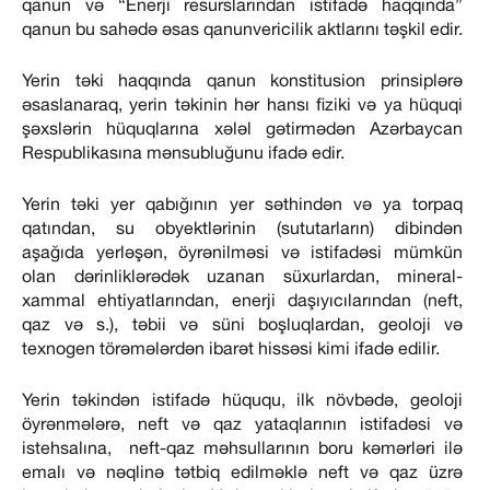
qanun və “Enerji resurslarından istifadə haqqında”
qanun bu sahədə əsas qanunvericilik aktlarını təşkil edir.
Yerin təki haqqında qanun konstitusion prinsiplərə
əsaslanaraq, yerin təkinin hər hansı fiziki və ya hüquqi
şəxslərin hüquqlarına xələl gətirmədən Azərbaycan
Respublikasına mənsubluğunu ifadə edir.
Yerin təki yer qabığının yer səthindən və ya torpaq
qatından, su obyektlərinin (sututarların) dibindən
aşağıda yerləşən, öyrənilməsi və istifadəsi mümkün
olan dərinliklərədək uzanan süxurlardan, mineral-
xammal ehtiyatlarından, enerji daşıyıcılarından (neft,
qaz və s.), təbii və süni boşluqlardan, geoloji və
texnogen törəmələrdən ibarət hissəsi kimi ifadə edilir.
Yerin təkindən istifadə hüququ, ilk növbədə, geoloji
öyrənmələrə, neft və qaz yataqlarının istifadəsi və
istehsalına, neft-qaz məhsullarının boru kəmərləri ilə
emalı və nəqlinə tətbiq edilməklə neft və qaz üzrə