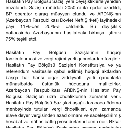
Hasilatın Pay Bölgüsü Sazişi yeni dəyişikliklərlə yenidən
imzalandı. Sazişin müddəti 2050-ci ilə qədər uzadıldı,
BP operator olaraq müəyyən olundu və ARDNŞ-nın
(Azərbaycan Respublikası Dövlət Neft Şirkəti) layihədəki
payı 11%-dən 25%-ə qaldırıldı. Bu dəyişiklik
nəticəsində Azərbaycanın hasilatdakı birbaşa iştirakı
75% təşkil etdi.
Hasilatın Pay Bölgüsü Sazişlərinin hüquqi
tənzimlənməsi və vergi rejimi yerli qanunlardan fərqlidir.
Hasilatın Pay Bölgüsü Sazişləri Konstitusiya və ya
referendum vasitəsilə qəbul edilmiş hüquqi aktlardan
başqa hər hansı digər ziddiyyətli yerli qanunlarla
münasibətdə üstünlük hüququna malikdirlər.
Azərbaycan Respublikası ARDNŞ-nin Hasilatın Pay
Bölgüsü Sazişləri üzrə öhdəliklərinə zəmanət verir.
Hasilatın Pay Bölgüsü Sazişləri aşağı dərəcədə ödəmə
mənbəyində tutulan vergi öhdəlikləri, eyni zamanda
əlavə dəyər vergisindən azad olmanı və sadələşdirilmiş
hesabat və mühasibatlıq prosedurlarını təmin edir. Əksər
Hasilatın Pay Bölgüsü Sazişlərinə əsasən podratçılar