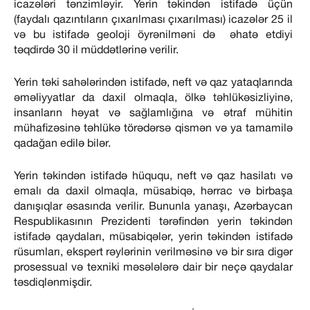
icazələri tənzimləyir. Yerin təkindən istifadə üçün
(faydalı qazıntıların çıxarılması çıxarılması) icazələr 25 il
və bu istifadə geoloji öyrənilməni də əhatə etdiyi
təqdirdə 30 il müddətlərinə verilir.
Yerin təki sahələrindən istifadə, neft və qaz yataqlarında
əməliyyatlar da daxil olmaqla, ölkə təhlükəsizliyinə,
insanların həyat və sağlamlığına və ətraf mühitin
mühafizəsinə təhlükə törədərsə qismən və ya tamamilə
qadağan edilə bilər.
Yerin təkindən istifadə hüququ, neft və qaz hasilatı və
emalı da daxil olmaqla, müsabiqə, hərrac və birbaşa
danışıqlar əsasında verilir. Bununla yanaşı, Azərbaycan
Respublikasının Prezidenti tərəfindən yerin təkindən
istifadə qaydaları, müsabiqələr, yerin təkindən istifadə
rüsumları, ekspert rəylərinin verilməsinə və bir sıra digər
prosessual və texniki məsələlərə dair bir neçə qaydalar
təsdiqlənmişdir.