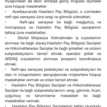
müqavilələri də daxil olmaqla geniş miqyaslı layihələr
üzrə hüquqi məsləhətlər;
• Azərbaycanda Hasilatın Pay Bölgüsü, o cümlədən
neft-qaz sənayesi üzrə vergi və gömrük xidmətləri;
• Neft-qaz sənayesi ilə bağlı məşğulluq və
immiqrasiya və Hasilatın Pay Bölgüsü sazişlərinin
tətbiqi üzrə məsləhətlər;
• Dövlət Miqrasiya Xidmətindən iş icazələrinin
alınması ilə bağlı olaraq Hasilatın Pay Bölgüsü Sazişləri
və Hökümətlərarası Sazişlər ilə bağlı şirkətləri və onların
subpodratçılarını təmsil etmək, operator şirkət və
ARDNŞ icazələrinin alınması prosesini koordinasiya
etmək;
• Neft-qaz sənayesi podratçıları və subpodratçıları ilə
olan iri müqavilələrin danışıqlarında müştərilərə hüquqi
məsləhətlər vermək və onları təmsil etmək;
• Hasilatın Pay Bölgüsü Sazişləri və Hökümətlərarası
Sazişlər ilə bağlı subpodratçılarının vergi, gömrük, ticari,
uyğunluq və tənzimləmə məsələləri ilə bağlı
məsləhətlər vermək;
• Hasilatın Pay Bölgüsü Sazişlərinin tətbiq olunduğu