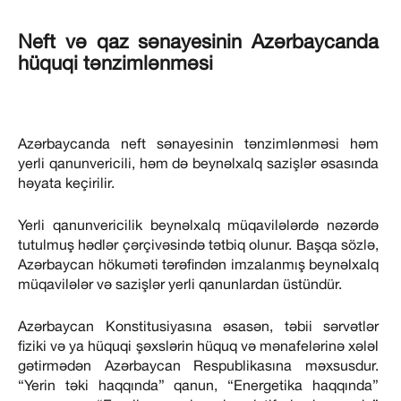
Neft və qaz sənayesinin Azərbaycanda
hüquqi tənzimlənməsi
Azərbaycanda neft sənayesinin tənzimlənməsi həm
yerli qanunvericili, həm də beynəlxalq sazişlər əsasında
həyata keçirilir.
Yerli qanunvericilik beynəlxalq müqavilələrdə nəzərdə
tutulmuş hədlər çərçivəsində tətbiq olunur. Başqa sözlə,
Azərbaycan hökuməti tərəfindən imzalanmış beynəlxalq
müqavilələr və sazişlər yerli qanunlardan üstündür.
Azərbaycan Konstitusiyasına əsasən, təbii sərvətlər
fiziki və ya hüquqi şəxslərin hüquq və mənafelərinə xələl
gətirmədən Azərbaycan Respublikasına məxsusdur.
“Yerin təki haqqında” qanun, “Energetika haqqında”