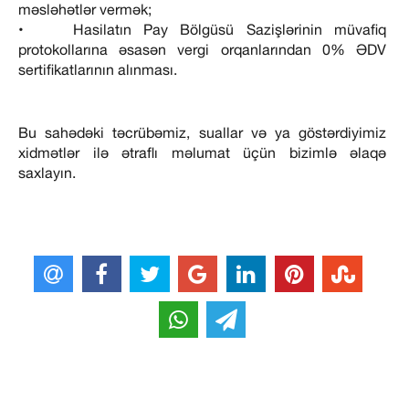
məsləhətlər vermək;
• Hasilatın Pay Bölgüsü Sazişlərinin müvafiq
protokollarına əsasən vergi orqanlarından 0% ƏDV
sertifikatlarının alınması.
Bu sahədəki təcrübəmiz, suallar və ya göstərdiyimiz
xidmətlər ilə ətraflı məlumat üçün bizimlə əlaqə
saxlayın.