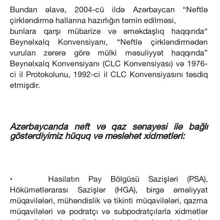
Bundan əlavə, 2004-cü ildə Azərbaycan “Neftlə
çirkləndirmə hallarına hazırlığın təmin edilməsi,
bunlara qarşı mübarizə və əməkdaşlıq haqqında“
Beynəlxalq Konvensiyanı, “Neftlə çirkləndirmədən
vurulan zərərə görə mülki məsuliyyət haqqında”
Beynəlxalq Konvensiyanı (CLC Konvensiyası) və 1976-
ci il Protokolunu, 1992-ci il CLC Konvensiyasını təsdiq
etmişdir.
Azərbaycanda neft və qaz sənayesi ilə bağlı
göstərdiyimiz hüquq və məsləhət xidmətləri:
• Hasilatın Pay Bölgüsü Sazişləri (PSA),
Hökümətlərarası Sazişlər (HGA), birgə əməliyyat
müqavilələri, mühəndislik və tikinti müqavilələri, qazma
müqavilələri və podratçı və subpodratçılarla xidmətlər