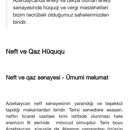
Azərbaycanda enerji və bərpa olunan enerji
sənayesində hüquqi və vergi məsləhətləri
bizim təcrübəli olduğumuz sahələrimizdən
biridir.
Neft və Qaz Hüququ
Neft və qaz sənayesi - Ümumi məlumat
Azərbaycan neft sənayesinin yarandığı və təşəkkül
tapdığı məkanlardan biridir. Tarixi sənədlərə əsasən,
neftin ticarət vasitəsi kimi istifadə olunması hələ
eramızın III əsrində mövcud olmuşdur. Tarix boyu
Azərbaycan, xüsusilə də Abşeron yarımadası özünün