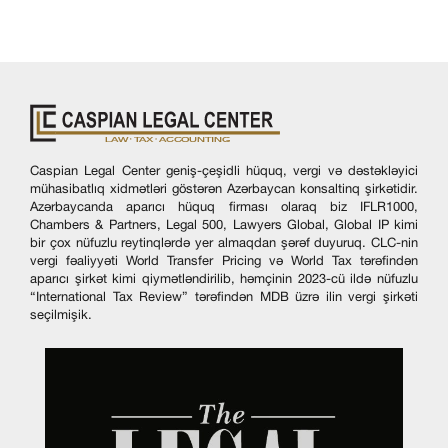
Caspian Legal Center geniş-çeşidli hüquq, vergi və dəstəkləyici
mühasibatlıq xidmətləri göstərən Azərbaycan konsaltinq şirkətidir.
Azərbaycanda aparıcı hüquq firması olaraq biz IFLR1000,
Chambers & Partners, Legal 500, Lawyers Global, Global IP kimi
bir çox nüfuzlu reytinqlərdə yer almaqdan şərəf duyuruq. CLC-nin
vergi fəaliyyəti World Transfer Pricing və World Tax tərəfindən
aparıcı şirkət kimi qiymətləndirilib, həmçinin 2023-cü ildə nüfuzlu
“International Tax Review” tərəfindən MDB üzrə ilin vergi şirkəti
seçilmişik.