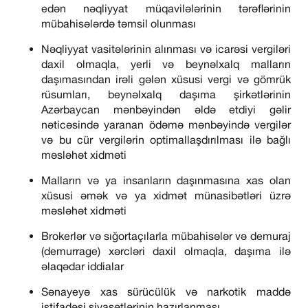
edən nəqliyyat müqavilələrinin tərəflərinin
mübahisələrdə təmsil olunması
Nəqliyyat vasitələrinin alınması və icarəsi vergiləri
daxil olmaqla, yerli və beynəlxalq malların
daşımasından irəli gələn xüsusi vergi və gömrük
rüsumları, beynəlxalq daşıma şirkətlərinin
Azərbaycan mənbəyindən əldə etdiyi gəlir
nəticəsində yaranan ödəmə mənbəyində vergilər
və bu cür vergilərin optimallaşdırılması ilə bağlı
məsləhət xidməti
Malların və ya insanların daşınmasına xas olan
xüsusi əmək və ya xidmət münasibətləri üzrə
məsləhət xidməti
Brokerlər və sığortaçılarla mübahisələr və demuraj
(demurrage) xərcləri daxil olmaqla, daşıma ilə
əlaqədar iddialar
Sənayeyə xas sürücülük və narkotik maddə
istifadəsi siyasətlərinin hazırlanması