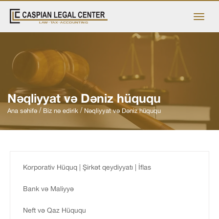
Nəqliyyat və Dəniz hüququ
Ana səhifə
Biz nə edirik
Nəqliyyat və Dəniz hüququ
Korporativ Hüquq | Şirkət qeydiyyatı | İflas
Bank və Maliyyə
Neft və Qaz Hüququ