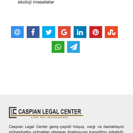
ekoloji məsələlər
Caspian Legal Center geniş-çeşidli hüquq, vergi və dəstəkləyici
mühasibatlıq xidmətləri göstərən Azərbaycan konsaltinq şirkətidir.