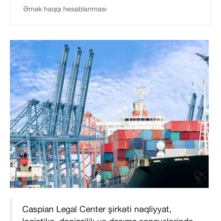
Əmək haqqı hesablanması
Caspian Legal Center şirkəti nəqliyyat,