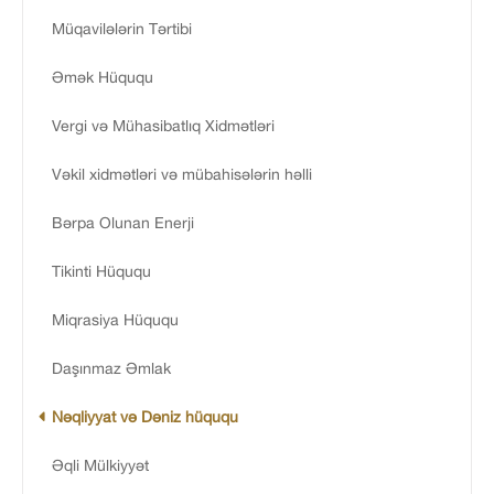
Müqavilələrin Tərtibi
Əmək Hüququ
Vergi və Mühasibatlıq Xidmətləri
Vəkil xidmətləri və mübahisələrin həlli
Bərpa Olunan Enerji
Tikinti Hüququ
Miqrasiya Hüququ
Daşınmaz Əmlak
Nəqliyyat və Dəniz hüququ
Əqli Mülkiyyət