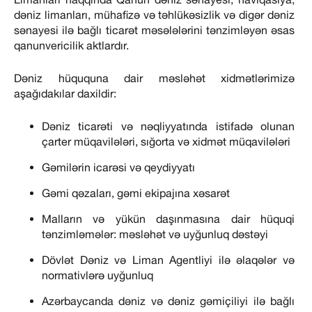
dəniz limanları, mühafizə və təhlükəsizlik və digər dəniz
sənayesi ilə bağlı ticarət məsələlərini tənzimləyən əsas
qanunvericilik aktlardır.
Dəniz hüququna dair məsləhət xidmətlərimizə
aşağıdakılar daxildir:
Dəniz ticarəti və nəqliyyatında istifadə olunan
çarter müqavilələri, sığorta və xidmət müqavilələri
Gəmilərin icarəsi və qeydiyyatı
Gəmi qəzaları, gəmi ekipajına xəsarət
Malların və yükün daşınmasına dair hüquqi
tənzimləmələr: məsləhət və uyğunluq dəstəyi
Dövlət Dəniz və Liman Agentliyi ilə əlaqələr və
normativlərə uyğunluq
Azərbaycanda dəniz və dəniz gəmiçiliyi ilə bağlı