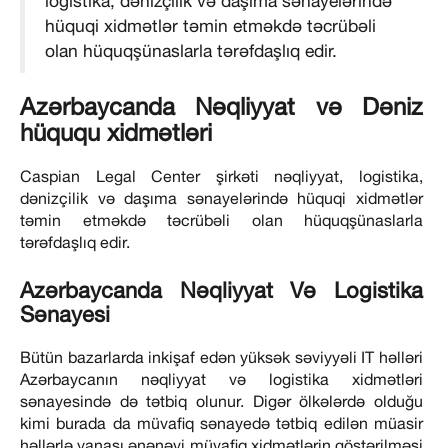
logistika, dənizçilik və daşıma sənayelərində
hüquqi xidmətlər təmin etməkdə təcrübəli
olan hüquqşünaslarla tərəfdaşlıq edir.
Azərbaycanda Nəqliyyat və Dəniz
hüququ xidmətləri
Caspian Legal Center şirkəti nəqliyyat, logistika,
dənizçilik və daşıma sənayelərində hüquqi xidmətlər
təmin etməkdə təcrübəli olan hüquqşünaslarla
tərəfdaşlıq edir.
Azərbaycanda Nəqliyyat Və Logistika
Sənayesi
Bütün bazarlarda inkişaf edən yüksək səviyyəli IT həlləri
Azərbaycanın nəqliyyat və logistika xidmətləri
sənayesində də tətbiq olunur. Digər ölkələrdə olduğu
kimi burada da müvafiq sənayedə tətbiq edilən müasir
həllərlə yanaşı ənənəvi müvafiq xidmətlərin göstərilməsi