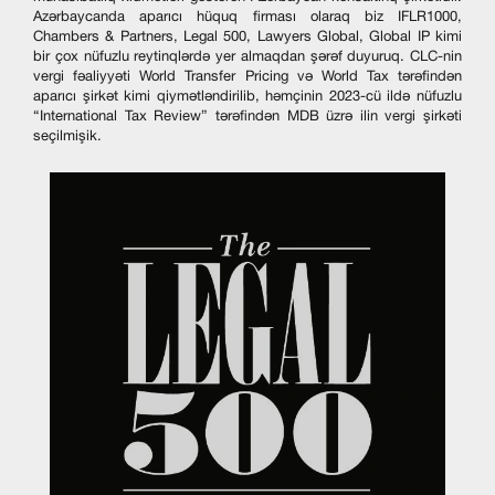
Azərbaycanda aparıcı hüquq firması olaraq biz IFLR1000,
Chambers & Partners, Legal 500, Lawyers Global, Global IP kimi
bir çox nüfuzlu reytinqlərdə yer almaqdan şərəf duyuruq. CLC-nin
vergi fəaliyyəti World Transfer Pricing və World Tax tərəfindən
aparıcı şirkət kimi qiymətləndirilib, həmçinin 2023-cü ildə nüfuzlu
“International Tax Review” tərəfindən MDB üzrə ilin vergi şirkəti
seçilmişik.