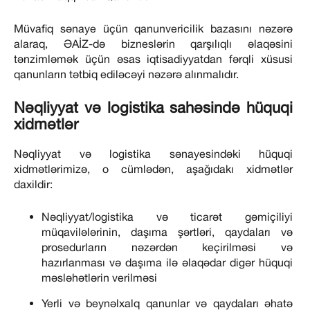
Müvafiq sənaye üçün qanunvericilik bazasını nəzərə
alaraq, ƏAİZ-də bizneslərin qarşılıqlı əlaqəsini
tənzimləmək üçün əsas iqtisadiyyatdan fərqli xüsusi
qanunların tətbiq ediləcəyi nəzərə alınmalıdır.
Nəqliyyat və logistika sahəsində hüquqi
xidmətlər
Nəqliyyat və logistika sənayesindəki hüquqi
xidmətlərimizə, o cümlədən, aşağıdakı xidmətlər
daxildir:
Nəqliyyat/logistika və ticarət gəmiçiliyi
müqavilələrinin, daşıma şərtləri, qaydaları və
prosedurların nəzərdən keçirilməsi və
hazırlanması və daşıma ilə əlaqədar digər hüquqi
məsləhətlərin verilməsi
Yerli və beynəlxalq qanunlar və qaydaları əhatə