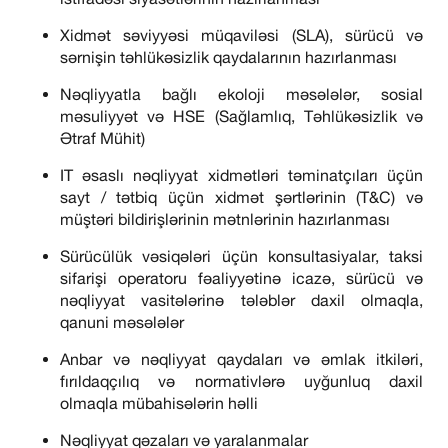
Xidmət səviyyəsi müqaviləsi (SLA), sürücü və
sərnişin təhlükəsizlik qaydalarının hazırlanması
Nəqliyyatla bağlı ekoloji məsələlər, sosial
məsuliyyət və HSE (Sağlamlıq, Təhlükəsizlik və
Ətraf Mühit)
IT əsaslı nəqliyyat xidmətləri təminatçıları üçün
sayt / tətbiq üçün xidmət şərtlərinin (T&C) və
müştəri bildirişlərinin mətnlərinin hazırlanması
Sürücülük vəsiqələri üçün konsultasiyalar, taksi
sifarişi operatoru fəaliyyətinə icazə, sürücü və
nəqliyyat vasitələrinə tələblər daxil olmaqla,
qanuni məsələlər
Anbar və nəqliyyat qaydaları və əmlak itkiləri,
fırıldaqçılıq və normativlərə uyğunluq daxil
olmaqla mübahisələrin həlli
Nəqliyyat qəzaları və yaralanmalar