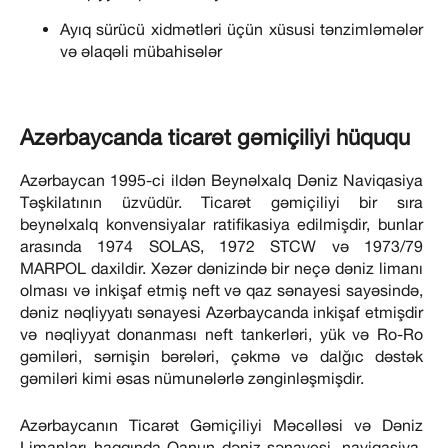
Ayıq sürücü xidmətləri üçün xüsusi tənzimləmələr
və əlaqəli mübahisələr
Azərbaycanda ticarət gəmiçiliyi hüququ
Azərbaycan 1995-ci ildən Beynəlxalq Dəniz Naviqasiya
Təşkilatının üzvüdür. Ticarət gəmiçiliyi bir sıra
beynəlxalq konvensiyalar ratifikasiya edilmişdir, bunlar
arasında 1974 SOLAS, 1972 STCW və 1973/79
MARPOL daxildir. Xəzər dənizində bir neçə dəniz limanı
olması və inkişaf etmiş neft və qaz sənayesi sayəsində,
dəniz nəqliyyatı sənayesi Azərbaycanda inkişaf etmişdir
və nəqliyyat donanması neft tankerləri, yük və Ro-Ro
gəmiləri, sərnişin bərələri, çəkmə və dalğıc dəstək
gəmiləri kimi əsas nümunələrlə zənginləşmişdir.
Azərbaycanın Ticarət Gəmiçiliyi Məcəlləsi və Dəniz
Limanları haqqında Qanun dəniz sənayesi, naviqasiya,