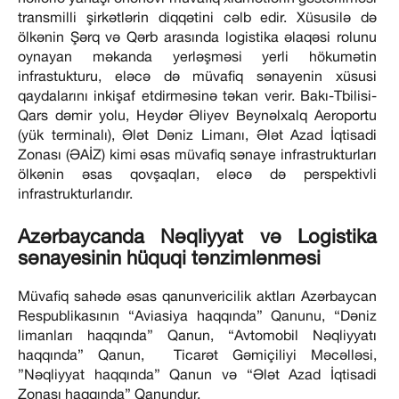
transmilli şirkətlərin diqqətini cəlb edir. Xüsusilə də
ölkənin Şərq və Qərb arasında logistika əlaqəsi rolunu
oynayan məkanda yerləşməsi yerli hökumətin
infrastukturu, eləcə də müvafiq sənayenin xüsusi
qaydalarını inkişaf etdirməsinə təkan verir. Bakı-Tbilisi-
Qars dəmir yolu, Heydər Əliyev Beynəlxalq Aeroportu
(yük terminalı), Ələt Dəniz Limanı, Ələt Azad İqtisadi
Zonası (ƏAİZ) kimi əsas müvafiq sənaye infrastrukturları
ölkənin əsas qovşaqları, eləcə də perspektivli
infrastrukturlarıdır.
Azərbaycanda Nəqliyyat və Logistika
sənayesinin hüquqi tənzimlənməsi
Müvafiq sahədə əsas qanunvericilik aktları Azərbaycan
Respublikasının “Aviasiya haqqında” Qanunu, “Dəniz
limanları haqqında” Qanun, “Avtomobil Nəqliyyatı
haqqında” Qanun, Ticarət Gəmiçiliyi Məcəlləsi,
”Nəqliyyat haqqında” Qanun və “Ələt Azad İqtisadi
Zonası haqqında” Qanundur.