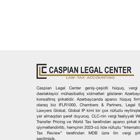
Caspian Legal Center geniş-çeşidli hüquq, vergi
dəstəkləyici mühasibatlıq xidmətləri göstərən Azərba
konsaltinq şirkətidir. Azərbaycanda aparıcı hüquq fir
olaraq biz IFLR1000, Chambers & Partners, Legal 5
Lawyers Global, Global IP kimi bir çox nüfuzlu reytinql
yer almaqdan şərəf duyuruq. CLC-nin vergi fəaliyyəti W
Transfer Pricing və World Tax tərəfindən aparıcı şirkət 
qiymətləndirilib, həmçinin 2023-cü ildə nüfuzlu “Internati
Tax Review” tərəfindən MDB üzrə ilin vergi şirk
seçilmişik.