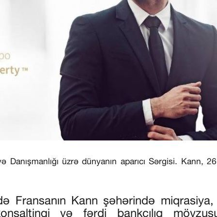
ə Danışmanlığı üzrə dünyanın aparıcı Sərgisi. Kann, 2
ndə Fransanın Kann şəhərində miqrasiya,
nsaltinqi və fərdi bankçılıq mövzus