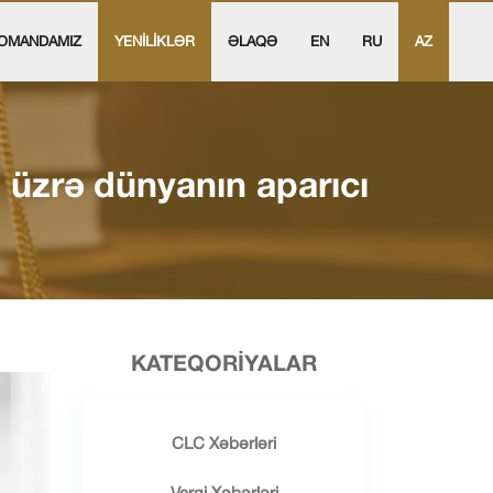
OMANDAMIZ
YENİLİKLƏR
ƏLAQƏ
EN
RU
AZ
 üzrə dünyanın aparıcı
KATEQORIYALAR
CLC Xəbərləri
Vergi Xəbərləri