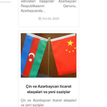
xidmətləri haqqında” Azərbaycan
ödəniş alətləri
Respublikasının Qanunu,
Azərbaycanda...
Oct 02, 2023
Çin və Azərbaycan ticarət
əlaqələri və yeni sazişlər
Çin və Azərbaycan ticarət əlaqələri
və yeni sazişlər