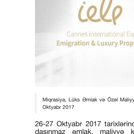
Miqrasiya, Lüks Əmlak və Özəl Maliyy
Oktyabr 2017
26-27 Oktyabr 2017 tarixləri
daşınmaz əmlak, maliyyə ko