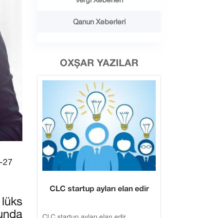
Qanun Xəbərləri
OXŞAR YAZILAR
6-27
CLC startup ayları elan edir
 lüks
unda
CLC startup ayları elan edir