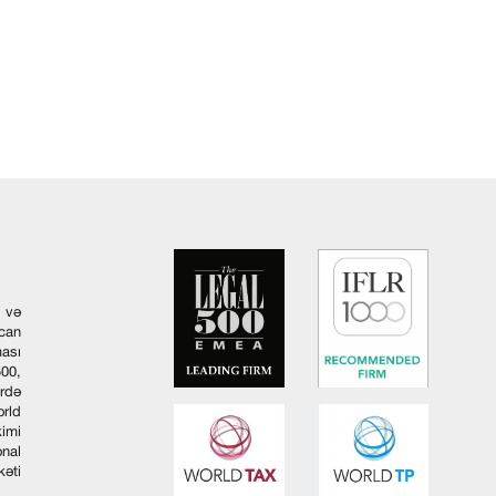
 və
ycan
ması
00,
ərdə
orld
kimi
onal
əti