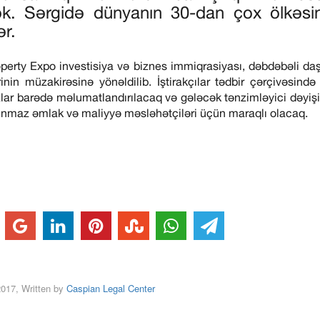
əcək. Sərgidə dünyanın 30-dan çox ölkəs
ər.
perty Expo investisiya və biznes immiqrasiyası, dəbdəbəli d
in müzakirəsinə yönəldilib. İştirakçılar tədbir çərçivəsində
ar barədə məlumatlandırılacaq və gələcək tənzimləyici dəyişik
şınmaz əmlak və maliyyə məsləhətçiləri üçün maraqlı olacaq.
2017, Written by
Caspian Legal Center