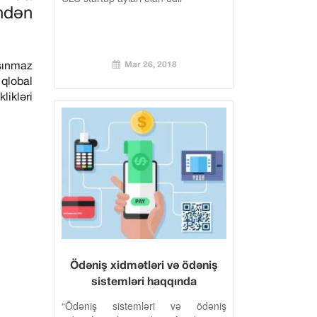
indən
aşınmaz
Mar 26, 2018
 qlobal
likləri
Ödəniş xidmətləri və ödəniş
sistemləri haqqında
Azərbaycan Respublikasının
“Ödəniş sistemləri və ödəniş
Qanunu: Lisenziyalaşdırılan