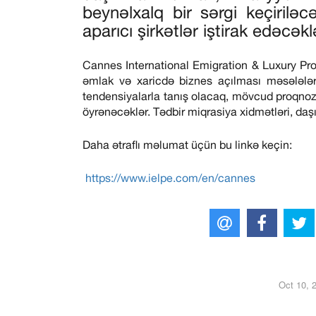
beynəlxalq bir sərgi keçiril
aparıcı şirkətlər iştirak edəcəkl
Cannes International Emigration & Luxury Pro
əmlak və xaricdə biznes açılması məsələlərin
tendensiyalarla tanış olacaq, mövcud proqnozl
öyrənəcəklər. Tədbir miqrasiya xidmətləri, da
Daha ətraflı məlumat üçün bu linkə keçin:
https://www.ielpe.com/en/cannes
Oct 10, 