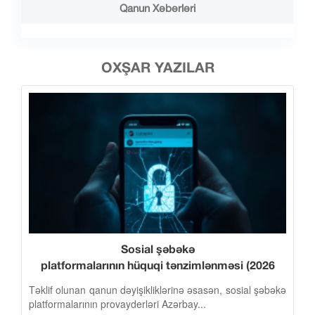
Qanun Xəbərləri
OXŞAR YAZILAR
Sosial şəbəkə
platformalarının hüquqi tənzimlənməsi (2026
qanunvericilk dəyişiklikləri)
Təklif olunan qanun dəyişikliklərinə əsasən, sosial şəbəkə
platformalarının provayderləri Azərbay...