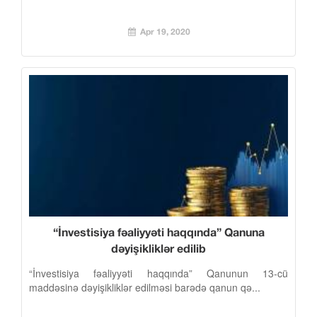
Apr 19, 2020
“İnvestisiya fəaliyyəti haqqında” Qanuna
dəyişikliklər edilib
“İnvestisiya fəaliyyəti haqqında” Qanunun 13-cü
maddəsinə dəyişikliklər edilməsi barədə qanun qə...