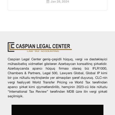
Jan 28, 2024
Caspian Legal Center geniş-çeşidli hüquq, vergi və dəstəkləyici
mühasibatlıq xidmətləri göstərən Azərbaycan konsaltinq şirkətidir.
Azərbaycanda aparıcı hüquq firması olaraq biz IFLR1000,
Chambers & Partners, Legal 500, Lawyers Global, Global IP kimi
bir çox nüfuzlu reytinqlərdə yer almaqdan şərəf duyuruq. CLC-nin
vergi fəaliyyəti World Transfer Pricing və World Tax tərəfindən
aparıcı şirkət kimi qiymətləndirilib, həmçinin 2023-cü ildə nüfuzlu
“International Tax Review” tərəfindən MDB üzrə ilin vergi şirkəti
seçilmişik.