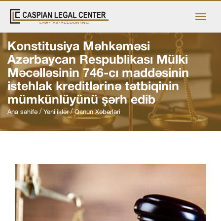
Konstitusiya Məhkəməsi
Azərbaycan Respublikası Mülki
Məcəlləsinin 746-cı maddəsinin
istehlak kreditlərinə tətbiqinin
mümkünlüyünü şərh edib
Ana səhifə
Yeniliklər
Qanun Xəbərləri