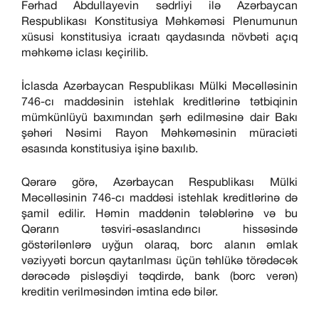
Fərhad Abdullayevin sədrliyi ilə Azərbaycan
Respublikası Konstitusiya Məhkəməsi Plenumunun
xüsusi konstitusiya icraatı qaydasında növbəti açıq
məhkəmə iclası keçirilib.
İclasda Azərbaycan Respublikası Mülki Məcəlləsinin
746-cı maddəsinin istehlak kreditlərinə tətbiqinin
mümkünlüyü baxımından şərh edilməsinə dair Bakı
şəhəri Nəsimi Rayon Məhkəməsinin müraciəti
əsasında konstitusiya işinə baxılıb.
Qərarə görə, Azərbaycan Respublikası Mülki
Məcəlləsinin 746-cı maddəsi istehlak kreditlərinə də
şamil edilir. Həmin maddənin tələblərinə və bu
Qərarın təsviri-əsaslandırıcı hissəsində
göstərilənlərə uyğun olaraq, borc alanın əmlak
vəziyyəti borcun qaytarılması üçün təhlükə törədəcək
dərəcədə pisləşdiyi təqdirdə, bank (borc verən)
kreditin verilməsindən imtina edə bilər.