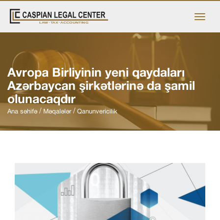
Avropa Birliyinin yeni qaydaları
Azərbaycan şirkətlərinə da şamil
olunacaqdır
Ana səhifə
Məqalələr
Qanunvericilik