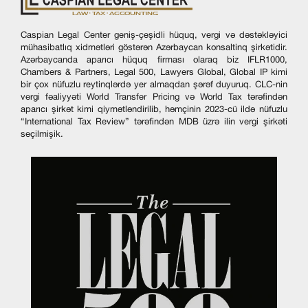
Caspian Legal Center geniş-çeşidli hüquq, vergi və dəstəkləyici
mühasibatlıq xidmətləri göstərən Azərbaycan konsaltinq şirkətidir.
Azərbaycanda aparıcı hüquq firması olaraq biz IFLR1000,
Chambers & Partners, Legal 500, Lawyers Global, Global IP kimi
bir çox nüfuzlu reytinqlərdə yer almaqdan şərəf duyuruq. CLC-nin
vergi fəaliyyəti World Transfer Pricing və World Tax tərəfindən
aparıcı şirkət kimi qiymətləndirilib, həmçinin 2023-cü ildə nüfuzlu
“International Tax Review” tərəfindən MDB üzrə ilin vergi şirkəti
seçilmişik.