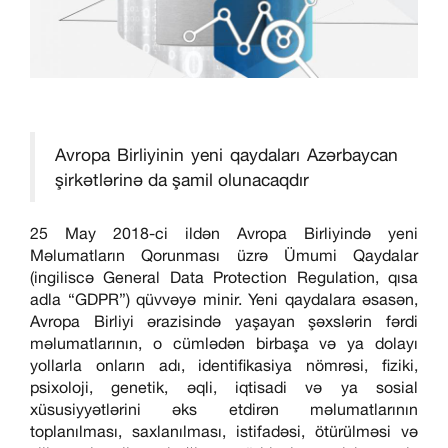
Avropa Birliyinin yeni qaydaları Azərbaycan
şirkətlərinə da şamil olunacaqdır
25 May 2018-ci ildən Avropa Birliyində yeni
Məlumatların Qorunması üzrə Ümumi Qaydalar
(ingiliscə General Data Protection Regulation, qısa
adla “GDPR”) qüvvəyə minir. Yeni qaydalara əsasən,
Avropa Birliyi ərazisində yaşayan şəxslərin fərdi
məlumatlarının, o cümlədən birbaşa və ya dolayı
yollarla onların adı, identifikasiya nömrəsi, fiziki,
psixoloji, genetik, əqli, iqtisadi və ya sosial
xüsusiyyətlərini əks etdirən məlumatlarının
toplanılması, saxlanılması, istifadəsi, ötürülməsi və