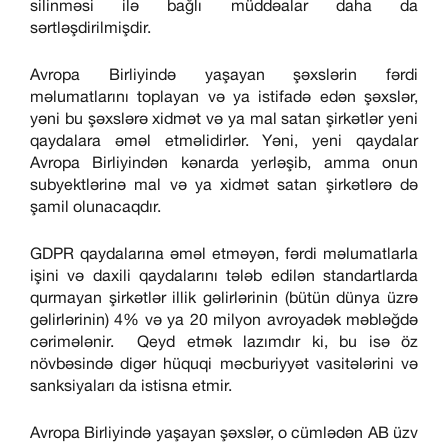
silinməsi ilə bağlı müddəalar daha da
sərtləşdirilmişdir.
Avropa Birliyində yaşayan şəxslərin fərdi
məlumatlarını toplayan və ya istifadə edən şəxslər,
yəni bu şəxslərə xidmət və ya mal satan şirkətlər yeni
qaydalara əməl etməlidirlər. Yəni, yeni qaydalar
Avropa Birliyindən kənarda yerləşib, amma onun
subyektlərinə mal və ya xidmət satan şirkətlərə də
şamil olunacaqdır.
GDPR qaydalarına əməl etməyən, fərdi məlumatlarla
işini və daxili qaydalarını tələb edilən standartlarda
qurmayan şirkətlər illik gəlirlərinin (bütün dünya üzrə
gəlirlərinin) 4% və ya 20 milyon avroyadək məbləğdə
cərimələnir. Qeyd etmək lazımdır ki, bu isə öz
növbəsində digər hüquqi məcburiyyət vasitələrini və
sanksiyaları da istisna etmir.
Avropa Birliyində yaşayan şəxslər, o cümlədən AB üzv