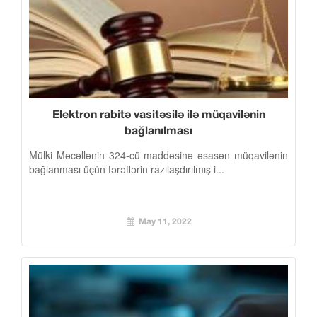
Elektron rabitə vasitəsilə ilə müqavilənin
bağlanılması
Mülki Məcəllənin 324-cü maddəsinə əsasən müqavilənin
bağlanması üçün tərəflərin razılaşdırılmış i...
May 11, 2022