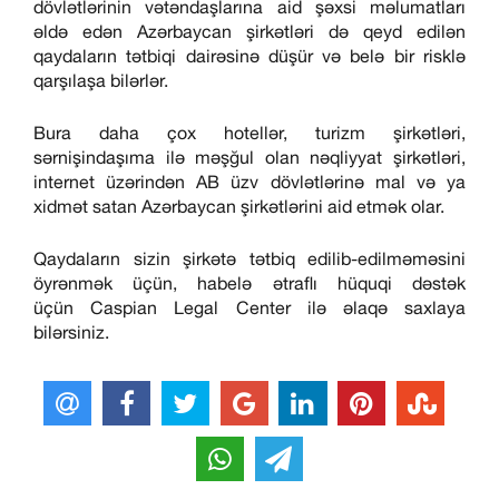
dövlətlərinin vətəndaşlarına aid şəxsi məlumatları
əldə edən Azərbaycan şirkətləri də qeyd edilən
qaydaların tətbiqi dairəsinə düşür və belə bir risklə
qarşılaşa bilərlər.
Bura daha çox hotellər, turizm şirkətləri,
sərnişindaşıma ilə məşğul olan nəqliyyat şirkətləri,
internet üzərindən AB üzv dövlətlərinə mal və ya
xidmət satan Azərbaycan şirkətlərini aid etmək olar.
Qaydaların sizin şirkətə tətbiq edilib-edilməməsini
öyrənmək üçün, habelə ətraflı hüquqi dəstək
üçün Caspian Legal Center ilə əlaqə saxlaya
bilərsiniz.