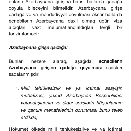
onların Azərbaycana girişinə hansı hallarda qadağa
qoyula biləcəyini bilməlidir. Azərbaycana girişə
qadağa və ya məhdudiyyət qoyulması əksər hallarda
əcnəbilərin Azərbaycana daxil olmaq üçün viza
aldıqları vaxt məlumatlandırıldıqları fərqli bir
tənzimləmədir.
Azərbaycana girişə qadağa:
Bunları nəzərə alaraq, aşağıda
əcnəbilərin
Azərbaycana girişinə qadağa qoyulması
əsasları
sadalanmışdır:
Milli təhlükəsizlik və ya ictimai asayişin
mühafizəsi, yaxud Azərbaycan Respublikası
vətəndaşlarının və digər şəxslərin hüquqlarının
və qanuni mənafelərinin qorunması bunu tələb
etdikdə;
Hökumət ölkədə milli təhlükəsizliyə və ya ictimai