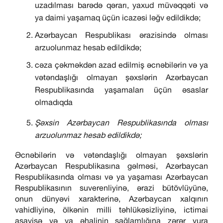
uzadılması barədə qərarı, yaxud müvəqqəti və
ya daimi yaşamaq üçün icazəsi ləğv edildikdə;
Azərbaycan Respublikası ərazisində olması
arzuolunmaz hesab edildikdə;
cəza çəkməkdən azad edilmiş əcnəbilərin və ya
vətəndaşlığı olmayan şəxslərin Azərbaycan
Respublikasında yaşamaları üçün əsaslar
olmadıqda
Şəxsin Azərbaycan Respublikasında olması
arzuolunmaz hesab edildikdə;
Əcnəbilərin və vətəndaşlığı olmayan şəxslərin
Azərbaycan Respublikasına gəlməsi, Azərbaycan
Respublikasında olması və ya yaşaması Azərbaycan
Respublikasının suverenliyinə, ərazi bütövlüyünə,
onun dünyəvi xarakterinə, Azərbaycan xalqının
vahidliyinə, ölkənin milli təhlükəsizliyinə, ictimai
asayişə və ya əhalinin sağlamlığına zərər vura