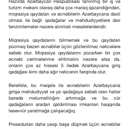
Hazırda Azərbaycan Respublikası tanınmış bir iş və
turizm məkanı olaraq daha çox maraq qazandığından,
miqrasiya qaydaları və əcnəbilərin Azərbaycana daxil
olması ilə bağlı qadağalar və məhdudiyyətlərə dair
tənzimləmələr nəzərə alınmalı məsələlərdəndir.
Miqrasiya qaydalarını bilməmək və bu qaydaları
pozmaq bəzən əcnəbilər üçün gözlənilməz nəticələrə
səbəb olur. Miqrasiya qaydalarını pozarkən bir çox
əcnəbi cərimələnmə ehtimalını nəzərə alsa da,
onların çox az hissəsi 5 ilədək Azərbaycana giriş
qadağası kimi daha ağır nəticənin fərqində olur.
Beləliklə, bu məqalə ilə əcnəbilərin Azərbaycana
girişə məhdudiyyət və ya qadağaya səbəb olan hallar
barədə məlumatlılığını artırmağa və bu cür
qadağaların aradan qaldırılması imkanları haqqında
təsəvvür yaratmağa çalışacağıq.
Prosedurları daha yaxşı başa düşmək üçün əcnəbilər