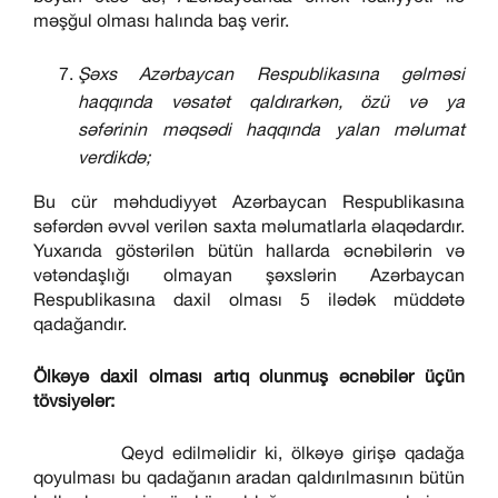
məşğul olması halında baş verir.
Şəxs Azərbaycan Respublikasına gəlməsi
haqqında vəsatət qaldırarkən, özü və ya
səfərinin məqsədi haqqında yalan məlumat
verdikdə;
Bu cür məhdudiyyət Azərbaycan Respublikasına
səfərdən əvvəl verilən saxta məlumatlarla əlaqədardır.
Yuxarıda göstərilən bütün hallarda əcnəbilərin və
vətəndaşlığı olmayan şəxslərin Azərbaycan
Respublikasına daxil olması 5 ilədək müddətə
qadağandır.
Ölkəyə daxil olması artıq olunmuş əcnəbilər üçün
tövsiyələr:
Qeyd edilməlidir ki, ölkəyə girişə qadağa
qoyulması bu qadağanın aradan qaldırılmasının bütün