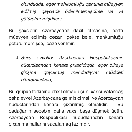
olunduqda, əgər məhkumluğu qanunla müəyyən
edilmiş qaydada ödənilməmişdirsə və ya
götürülməmişdirsə;
Bu şəxslərin Azərbaycana daxil olmasına, hətta
müəyyən edilmiş cəzanı çəksə belə, məhkumluğu
götürülməmişsə, icazə verilmir.
Şəxs əvvəllər Azərbaycan Respublikasının
hüdudlarından kənara çıxarıldıqda, əgər ölkəyə
girişinə qoyulmuş məhdudiyyət müddəti
bitməmişdirsə;
Bu qrupun tərkibinə daxil olmaq üçün, xarici vətəndaş
daha əvvəl Azərbaycana gəlmiş olmalı və Azərbaycan
hüdudlarından kənara çıxarılmış olmalıdır. Bu
qadağanın səbəbini daha yaxşı başa düşmək üçün,
Azərbaycan Respublikası hüdudlarından kənara
çıxarılma hallarını sadalamaq lazımdır.