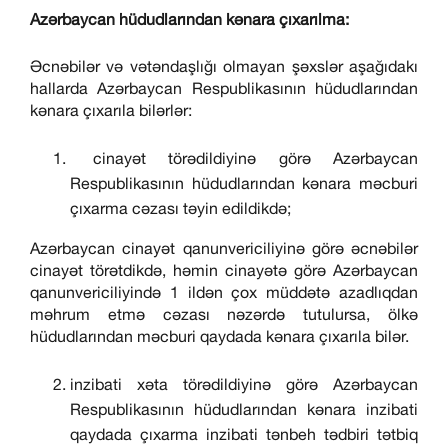
Azərbaycan hüdudlarından kənara çıxarılma:
Əcnəbilər və vətəndaşlığı olmayan şəxslər aşağıdakı
hallarda Azərbaycan Respublikasının hüdudlarından
kənara çıxarıla bilərlər:
cinayət törədildiyinə görə Azərbaycan
Respublikasının hüdudlarından kənara məcburi
çıxarma cəzası təyin edildikdə;
Azərbaycan cinayət qanunvericiliyinə görə əcnəbilər
cinayət törətdikdə, həmin cinayətə görə Azərbaycan
qanunvericiliyində 1 ildən çox müddətə azadlıqdan
məhrum etmə cəzası nəzərdə tutulursa, ölkə
hüdudlarından məcburi qaydada kənara çıxarıla bilər.
inzibati xəta törədildiyinə görə Azərbaycan
Respublikasının hüdudlarından kənara inzibati
qaydada çıxarma inzibati tənbeh tədbiri tətbiq