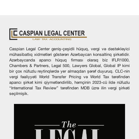
Caspian Legal Center geniş-çeşidli hüquq, vergi və dəstəkləyici
mühasibatlıq xidmətləri göstərən Azərbaycan konsaltinq şirkətidir.
Azərbaycanda aparıcı hüquq firması olaraq biz IFLR1000,
Chambers & Partners, Legal 500, Lawyers Global, Global IP kimi
bir çox nüfuzlu reytinqlərdə yer almaqdan şərəf duyuruq. CLC-nin
vergi fəaliyyəti World Transfer Pricing və World Tax tərəfindən
aparıcı şirkət kimi qiymətləndirilib, həmçinin 2023-cü ildə nüfuzlu
“International Tax Review” tərəfindən MDB üzrə ilin vergi şirkəti
seçilmişik.