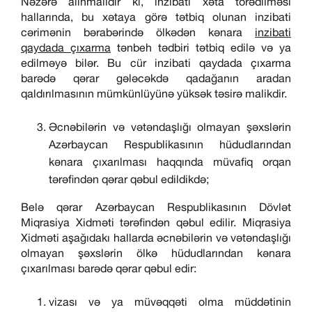
Nəzərə alınmalıdır ki, inzibati xəta törədilməsi
hallarında, bu xətaya görə tətbiq olunan inzibati
cərimənin bərabərində ölkədən kənara
inzibati
qaydada çıxarma
tənbeh tədbiri tətbiq edilə və ya
edilməyə bilər. Bu cür inzibati qaydada çıxarma
barədə qərar gələcəkdə qadağanın aradan
qaldırılmasının mümkünlüyünə yüksək təsirə malikdir.
Əcnəbilərin və vətəndaşlığı olmayan şəxslərin
Azərbaycan Respublikasının hüdudlarından
kənara çıxarılması haqqında müvafiq orqan
tərəfindən qərar qəbul edildikdə;
Belə qərar Azərbaycan Respublikasının Dövlət
Miqrasiya Xidməti tərəfindən qəbul edilir. Miqrasiya
Xidməti aşağıdakı hallarda əcnəbilərin və vətəndaşlığı
olmayan şəxslərin ölkə hüdudlarından kənara
çıxarılması barədə qərar qəbul edir:
vizası və ya müvəqqəti olma müddətinin