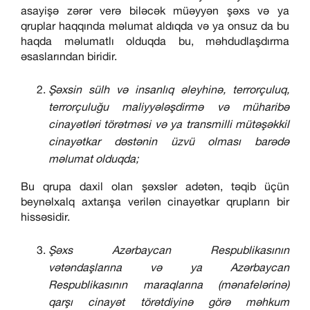
asayişə zərər verə biləcək müəyyən şəxs və ya
qruplar haqqında məlumat aldıqda və ya onsuz da bu
haqda məlumatlı olduqda bu, məhdudlaşdırma
əsaslarından biridir.
Şəxsin sülh və insanlıq əleyhinə, terrorçuluq,
terrorçuluğu maliyyələşdirmə və müharibə
cinayətləri törətməsi və ya transmilli mütəşəkkil
cinayətkar dəstənin üzvü olması barədə
məlumat olduqda;
Bu qrupa daxil olan şəxslər adətən, təqib üçün
beynəlxalq axtarışa verilən cinayətkar qrupların bir
hissəsidir.
Şəxs Azərbaycan Respublikasının
vətəndaşlarına və ya Azərbaycan
Respublikasının maraqlarına (mənafelərinə)
qarşı cinayət törətdiyinə görə məhkum