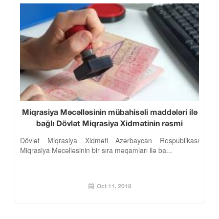
Miqrasiya Məcəlləsinin mübahisəli maddələri ilə
bağlı Dövlət Miqrasiya Xidmətinin rəsmi
mövqeyi
Dövlət Miqrasiya Xidməti Azərbaycan Respublikası
Miqrasiya Məcəlləsinin bir sıra məqamları ilə ba...
Oct 11, 2018