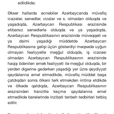
edildikdə;
Əksər hallarda əcnəbilər Azərbaycanda müvafiq
icazələr, sənədlər, vizalar və s. olmadan olduqda və
yaşadıqda, Azərbaycan Respublikası ərazisində
etibarsız sənədlərlə olduqda və ya yaşadıqda,
Azərbaycan Respublikasının ərazisində müvəqqəti və
ya daimi yaşadığı müddətdə Azərbaycan
Respublikasına gəlişi üçün göstərdiyi məqsədə uyğun
olmayan fəaliyyətlə məşğul olduqda, iş icazəsi
olmadan Azərbaycan Respublikasının ərazisində
haqqı ödənilən əmək fəaliyyəti ilə məşğul olduqda, bir
yerdən digərinə gedərkən yaşadığı yer üzrə qeydiyyat
qaydalarına əməl etmədikdə, müvafiq müddət başa
çatdıqdan sonra ölkəni tərk etməkdən imtina etdikdə
və ölkədə qaldıqda, Azərbaycan Respublikasının
ərazisindən tranzitlə keçmə qaydalarına əməl
etmədikdə barələrində inzibati tənbeh tədbirləri tətbiq
edilir.