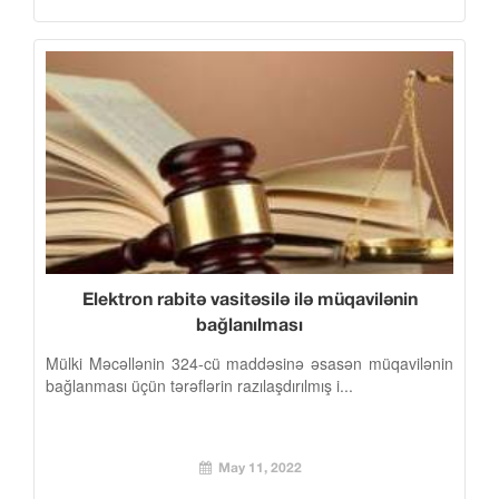
Elektron rabitə vasitəsilə ilə müqavilənin
bağlanılması
Mülki Məcəllənin 324-cü maddəsinə əsasən müqavilənin
bağlanması üçün tərəflərin razılaşdırılmış i...
May 11, 2022