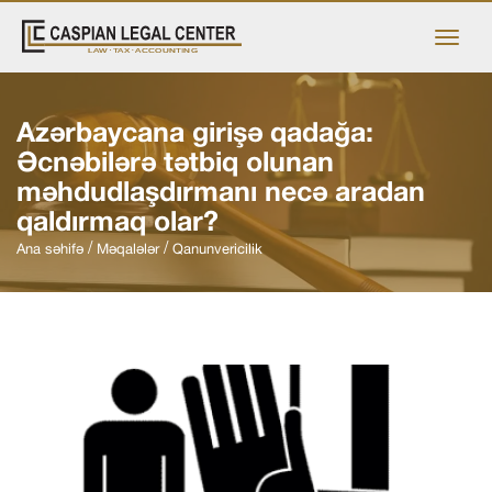
Azərbaycana girişə qadağa:
Əcnəbilərə tətbiq olunan
məhdudlaşdırmanı necə aradan
qaldırmaq olar?
Ana səhifə
Məqalələr
Qanunvericilik