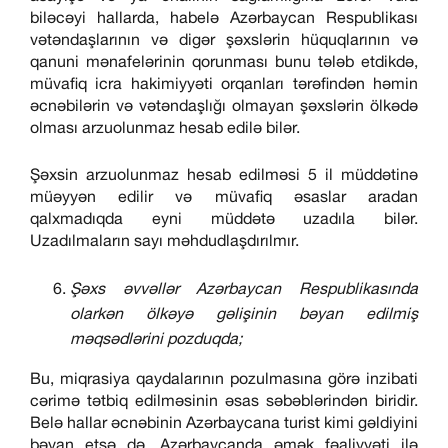
biləcəyi hallarda, habelə Azərbaycan Respublikası
vətəndaşlarının və digər şəxslərin hüquqlarının və
qanuni mənafelərinin qorunması bunu tələb etdikdə,
müvafiq icra hakimiyyəti orqanları tərəfindən həmin
əcnəbilərin və vətəndaşlığı olmayan şəxslərin ölkədə
olması arzuolunmaz hesab edilə bilər.
Şəxsin arzuolunmaz hesab edilməsi 5 il müddətinə
müəyyən edilir və müvafiq əsaslar aradan
qalxmadıqda eyni müddətə uzadıla bilər.
Uzadılmaların sayı məhdudlaşdırılmır.
Şəxs əvvəllər Azərbaycan Respublikasında
olarkən ölkəyə gəlişinin bəyan edilmiş
məqsədlərini pozduqda;
Bu, miqrasiya qaydalarının pozulmasına görə inzibati
cərimə tətbiq edilməsinin əsas səbəblərindən biridir.
Belə hallar əcnəbinin Azərbaycana turist kimi gəldiyini
bəyan etsə də, Azərbaycanda əmək fəaliyyəti ilə