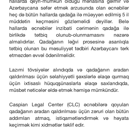
hallarda qeyri-mümkün olduğu mənasına gəlmir və
Azərbaycana səfər etmək arzusunda olan əcnəbilər
heç də bütün hallarda qadağa ilə müəyyən edilmiş 5 il
müddətin keçməsini gözləməlidi deyillər. Belə
hallarda əcnəbilər inzibati cərimənin qadağa ilə
birlikdə tətbiq olunub-olunmamasını nəzərə
almalıdırlar. Qadağanın ləğvi prosesinə asanlıqla
tətbiq olunan bu məsuliyyət tədbiri Azərbaycanı tərk
etməzdən əvvəl ödənilməlidir.
Lazımi tövsiyələr alındıqda və qadağanın aradan
qaldırılması üçün səlahiyyətli şəxslərlə əlaqə qurmaq
üçün ixtisaslı hüquqşünaslarla əlaqə saxlandıqda,
müsbət nəticələr əldə etmək həmişə mümkündür.
Caspian Legal Center (CLC) əcnəbilərə qoyulan
qadağanın aradan qaldırılması üçün zəruri olan bütün
addımları atmaq, istiqamətləndirmək və həyata
keçirmək kimi xidmətlər təklif edir.