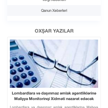
Qanun Xəbərləri
OXŞAR YAZILAR
Lombardlara və daşınmaz əmlak agentliklərinə
Maliyyə Monitorinqi Xidməti nəzarət edəcək
Lombardlara və daşınmaz əmlak agentliklərinə Maliyyə