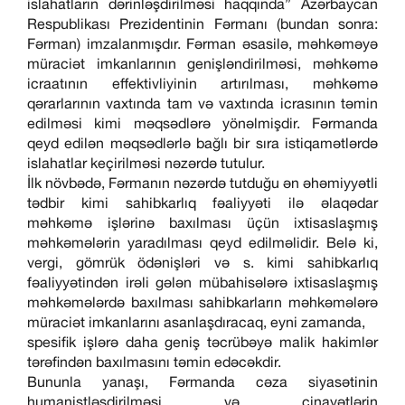
islahatların dərinləşdirilməsi haqqında” Azərbaycan
Respublikası Prezidentinin Fərmanı (bundan sonra:
Fərman) imzalanmışdır. Fərman əsasilə, məhkəməyə
müraciət imkanlarının genişləndirilməsi, məhkəmə
icraatının effektivliyinin artırılması, məhkəmə
qərarlarının vaxtında tam və vaxtında icrasının təmin
edilməsi kimi məqsədlərə yönəlmişdir. Fərmanda
qeyd edilən məqsədlərlə bağlı bir sıra istiqamətlərdə
islahatlar keçirilməsi nəzərdə tutulur.
İlk növbədə, Fərmanın nəzərdə tutduğu ən əhəmiyyətli
tədbir kimi sahibkarlıq fəaliyyəti ilə əlaqədar
məhkəmə işlərinə baxılması üçün ixtisaslaşmış
məhkəmələrin yaradılması qeyd edilməlidir. Belə ki,
vergi, gömrük ödənişləri və s. kimi sahibkarlıq
fəaliyyətindən irəli gələn mübahisələrə ixtisaslaşmış
məhkəmələrdə baxılması sahibkarların məhkəmələrə
müraciət imkanlarını asanlaşdıracaq, eyni zamanda,
spesifik işlərə daha geniş təcrübəyə malik hakimlər
tərəfindən baxılmasını təmin edəcəkdir.
Bununla yanaşı, Fərmanda cəza siyasətinin
humanistləşdirilməsi və cinayətlərin