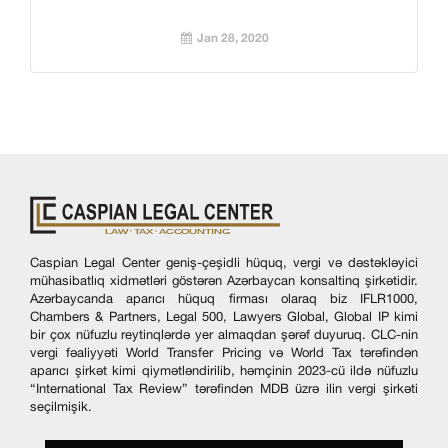
Jan 28, 2020
Caspian Legal Center geniş-çeşidli hüquq, vergi və dəstəkləyici
mühasibatlıq xidmətləri göstərən Azərbaycan konsaltinq şirkətidir.
Azərbaycanda aparıcı hüquq firması olaraq biz IFLR1000,
Chambers & Partners, Legal 500, Lawyers Global, Global IP kimi
bir çox nüfuzlu reytinqlərdə yer almaqdan şərəf duyuruq. CLC-nin
vergi fəaliyyəti World Transfer Pricing və World Tax tərəfindən
aparıcı şirkət kimi qiymətləndirilib, həmçinin 2023-cü ildə nüfuzlu
“International Tax Review” tərəfindən MDB üzrə ilin vergi şirkəti
seçilmişik.