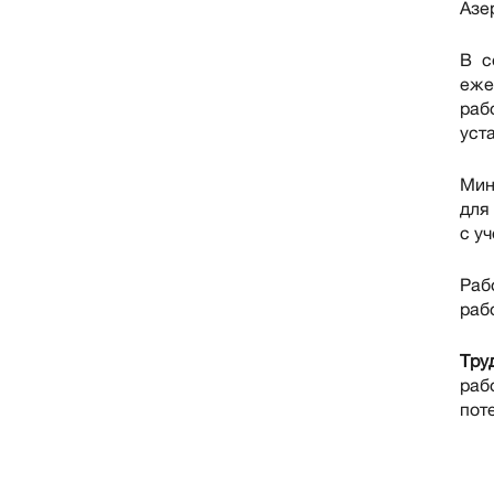
Азе
В с
еже
раб
уст
Мин
для
с у
Раб
раб
Тру
раб
пот