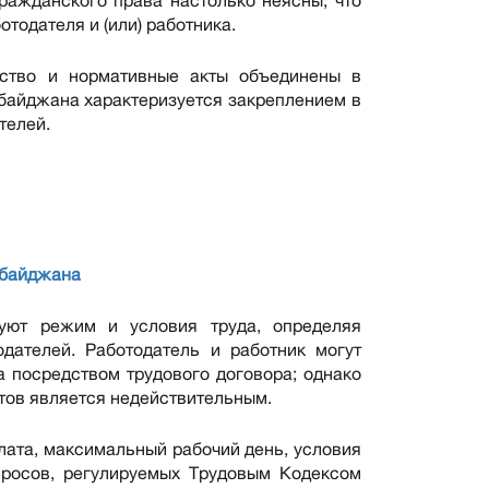
гражданского права настолько неясны, что
одателя и (или) работника.
ьство и нормативные акты объединены в
байджана характеризуется закреплением в
телей.
рбайджана
уют режим и условия труда, определяя
дателей. Работодатель и работник могут
а посредством трудового договора; однако
тов является недействительным.
лата, максимальный рабочий день, условия
просов, регулируемых Трудовым Кодексом