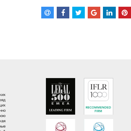
ких
ряд
щих
но
вою
кая
ные