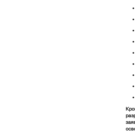
Кро
раз
зая
осв