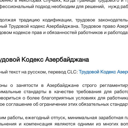
бенно в некоторых случаях, когда границы трудового и 
фессиональный подход необходим для решений, нужд работ
должая традицию кодификации, трудовое законодател
ный Трудовой кодекс Азербайджана. Трудовое право Азер
довом кодексе прав и обязанностей работников и работода
удовой Кодекс Азербайджана
ный текст на русском, перевод CLC:
Трудовой Кодекс Азе
оны о занятости в Азербайджане строго регламентир
имальные стандарты в качестве требования для работо
овориться о более благоприятных условиях для работник
ое соглашение об ограничении этих обязательных стандар
им работы, ежегодный отпуск, минимальная заработная п
льнения и компенсация являются одними из многих во