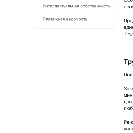
Осо
Интеллектуальная собственность
про
Платёжная ведомость
Про
еди
Тру
Тр
Пол
Зак
мин
дог
люб
Реж
уво